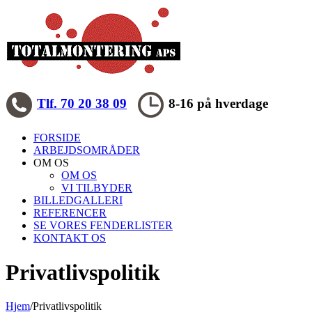
Skip
to
content
Tlf. 70 20 38 09
8-16 på hverdage
FORSIDE
ARBEJDSOMRÅDER
OM OS
OM OS
VI TILBYDER
BILLEDGALLERI
REFERENCER
SE VORES FENDERLISTER
KONTAKT OS
Privatlivspolitik
Hjem
/
Privatlivspolitik