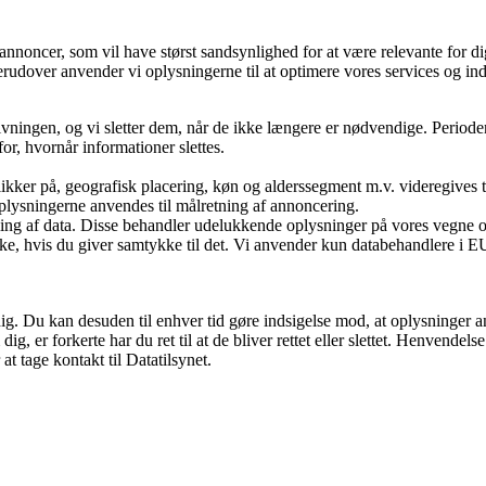
annoncer, som vil have størst sandsynlighed for at være relevante for dig
erudover anvender vi oplysningerne til at optimere vores services og in
ovgivningen, og vi sletter dem, når de ikke længere er nødvendige. Peri
or, hvornår informationer slettes.
kker på, geografisk placering, køn og alderssegment m.v. videregives ti
 Oplysningerne anvendes til målretning af annoncering.
ling af data. Disse behandler udelukkende oplysninger på vores vegne 
e, hvis du giver samtykke til det. Vi anvender kun databehandlere i EU e
dig. Du kan desuden til enhver tid gøre indsigelse mod, at oplysninger a
 er forkerte har du ret til at de bliver rettet eller slettet. Henvendels
t tage kontakt til Datatilsynet.