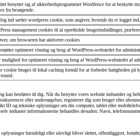
tet benytter sig af sikkerhedsprogrammet Wordfence for at beskytte mod
es fra besøgende.
 log ind sætter wordpress cookie, som angiver, hvornår du er logget ind,
ress management cookies til at opretholde brugerindstillinger, præferenc
ver, om browseren har aktiveret cookies
støtter optimeret visning og brug af WordPress-webstedet for administ
 mulighed for optimeret visning og brug af WordPress-webstedet af adm
 cookie bruges til lokal caching formål for at forbedre hatigheden p
Ground.
fang kan henføres til dig. Når du benytter vores website indsamler og be
onkurrencer eller undersøgelser, registrerer dig som bruger eller abonnen
kt ID og tekniske oplysninger om din computer, tablet eller mobiltelefo
og selv indtaster informationerne behandles desuden: Navn, telefonnummer
e oplysninger hændeligt eller ulovligt bliver slettet, offentliggjort, fo