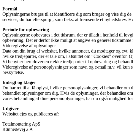
Formål
Oplysningerne bruges til at identificere dig som bruger og vise dig de 
services, du har efterspurgt, som f.eks. at fremsende et nyhedsbrev. H
Periode for opbevaring
Oplysningerne opbevares i det tidsrum, der er tilladt i henhold til l
opbevaring. Det er derfor ikke muligt at angive en generel tidsramme f
Videregivelse af oplysninger
Data om din brug af websitet, hvilke annoncer, du modtager og evt. kli
hvilke tredjeparter, der er tale om, i afsnittet om ”Cookies” ovenfor.
Vi benytter herudover en række tredjeparter til opbevaring og behand
Videregivelse af personoplysninger som navn og e-mail m.v. vil kun sk
beskyttelse.
Indsigt og klager
Du har ret til at få oplyst, hvilke personoplysninger, vi behandler om 
behandlet oplysninger om dig. Hvis de oplysninger, der behandles om dig,
vores behandling af dine personoplysninger, har du også mulighed for a
Udgiver
Websitet ejes og publiceres af:
Totalmontering ApS
Rønnedevej 2 A