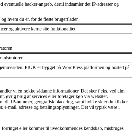
 eventuelle hacker-angreb, dertil indsamler det IP-adresser og
 og hvem du er, for de fleste brugerflader.
er og aktivere kerne site funktionalitet.
ratoren.
inistratoren
å hjemmesiden. PIUK er bygget på WordPress platformen og hosted på
handler vi en række sådanne informationer. Det sker f.eks. ved alm.
t, øvrig brug af services eller foretager køb via websitet.
n, dit IP-nummer, geografisk placering, samt hvilke sider du klikker
, e-mail, adresse og betalingsoplysninger. Det vil typisk være i
rtabt, forringet eller kommer til uvedkommendes kendskab, misbruges