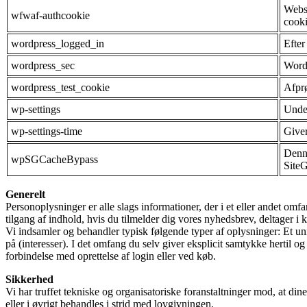
Websi
wfwaf-authcookie
cooki
wordpress_logged_in
Efter
wordpress_sec
WordP
wordpress_test_cookie
Afprø
wp-settings
Under
wp-settings-time
Giver
Denne
wpSGCacheBypass
Site
Generelt
Personoplysninger er alle slags informationer, der i et eller andet om
tilgang af indhold, hvis du tilmelder dig vores nyhedsbrev, deltager i k
Vi indsamler og behandler typisk følgende typer af oplysninger: Et uni
på (interesser). I det omfang du selv giver eksplicit samtykke hertil 
forbindelse med oprettelse af login eller ved køb.
Sikkerhed
Vi har truffet tekniske og organisatoriske foranstaltninger mod, at din
eller i øvrigt behandles i strid med lovgivningen.