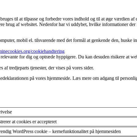
ges til at tilpasse og forbedre vores indhold og til at øge værdien af 
ere brug af websitet. Nedenfor har vi uddybet, hvilke informationer der 
mputer, mobil el. tilsvarende med det formål at genkende den, huske inds
/minecookies.org/cookiehandtering
 relevante for dig og optræde hyppigere. Du kan desuden risikere at webs
af tredjeparts tjenester, der vises på vores sider.
kiedeklarationen på vores hjemmeside. Læs mere om adgang til personli
ivelse
trerer at cookies er accepteret
endig WordPress cookie – kernefunktionalitet på hjemmesiden