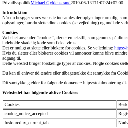
Privatlivspolitik
Michael Gyldenstrand
2019-06-13T11:07:24+02:00
Introduktion
Når du besøger vores website indsamles der oplysninger om dig, som bru
oplysninger, bør du slette dine cookies (se vejledning) og undlade vid
Cookies
Websitet anvender ”cookies”, der er en tekstfil, som gemmes på din co
indeholde skadelig kode som f.eks. virus.
Det er muligt at slette eller blokere for cookies. Se vejledning:
https:/
Hvis du sletter eller blokerer cookies vil annoncer kunne blive mindre
adgang til.
Dette websted bruger forskellige typer af cookies. Nogle cookies sættes 
Du kan til enhver tid ændre eller tilbagetrække dit samtykke fra Coo
Dit samtykke gælder for følgende domæner: https://totalmontering.dk
Webstedet har følgende aktive Cookies:
Cookies
Beskr
cookie_notice_accepted
Regis
fusionredux_current_tab
Nødv