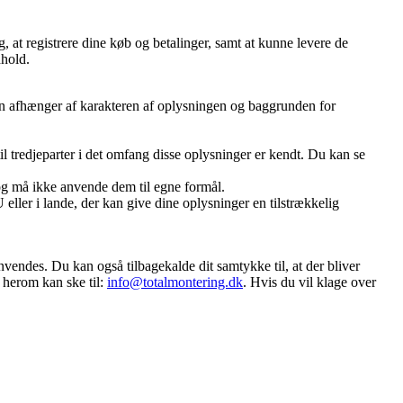
, at registrere dine køb og betalinger, samt at kunne levere de
dhold.
oden afhænger af karakteren af oplysningen og baggrunden for
l tredjeparter i det omfang disse oplysninger er kendt. Du kan se
og må ikke anvende dem til egne formål.
ller i lande, der kan give dine oplysninger en tilstrækkelig
nvendes. Du kan også tilbagekalde dit samtykke til, at der bliver
e herom kan ske til:
info@totalmontering.dk
. Hvis du vil klage over