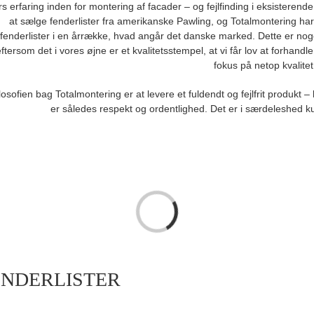
rs erfaring inden for montering af facader – og fejlfinding i eksister
at sælge fenderlister fra amerikanske Pawling, og Totalmontering ha
fenderlister i en årrække, hvad angår det danske marked. Dette er noge
ftersom det i vores øjne er et kvalitetsstempel, at vi får lov at forha
fokus på netop kvalitet
losofien bag Totalmontering er at levere et fuldendt og fejlfrit produk
er således respekt og ordentlighed. Det er i særdeleshed 
Loading...
ENDERLISTER