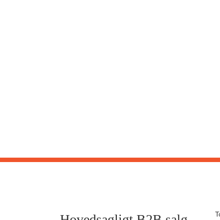
T
Hovedsagligt B2B salg