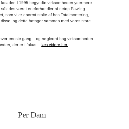
ende facader. I 1995 begyndte virksomheden ydermere
r således været eneforhandler af netop Pawling
t, som vi er enormt stolte af hos Totalmontering,
ndle disse, og dette hænger sammen med vores store
.
t – hver eneste gang – og nøgleord bag virksomheden
kunden, der er i fokus…
læs videre her.
Per Dam