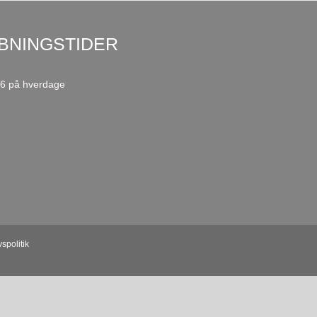
BNINGSTIDER
16 på hverdage
vspolitik