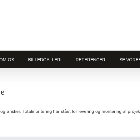
OM OS
BILLEDGALLERI
REFERENCER
SE VORE
je
g ønsker. Totalmontering har stået for levering og montering af projek