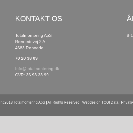
KONTAKT OS
Å
Totalmontering ApS
8-
Rønnedevej 2 A
4683 Rønnede
70 20 38 09
Info@totalmontering.dk
CVR: 36 93 33 99
ht 2018 Totalmontering ApS | All Rights Reserved | Webdesign
TOGI Data
|
Privatli