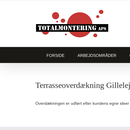
Skip
to
content
FORSIDE
ARBEJDSOMRÅDER
Terrasseoverdækning Gillele
Overdækningen er udført efter kundens egne ideer o